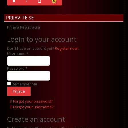
B
I
U
PRIJAVITE SE!
Prijava
Registracija
Login to your account
Don't have an account yet?
Register now!
Username *
Password *
Remember Me
Forgot your password?
Forgot your username?
Create an account