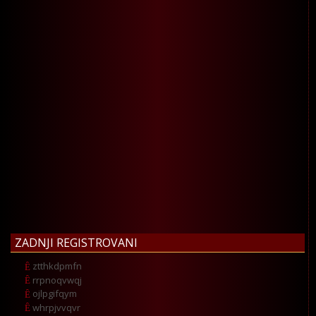
ZADNJI REGISTROVANI
ztthkdpmfn
rrpnoqvwqj
ojlpgifqym
whrpjvvqvr