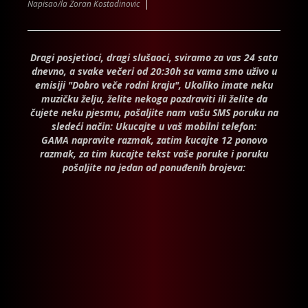
Napisao/la Zoran Kostadinovic
Dragi posjetioci, dragi slušaoci, sviramo za vas 24 sata
dnevno, a svake večeri od 20:30h sa vama smo uživo u
emisiji "Dobro veče rodni kraju", Ukoliko imate neku
muzičku želju, želite nekoga pozdraviti ili želite da
čujete neku pjesmu, pošaljite nam vašu SMS poruku na
sledeći način: Ukucajte u vaš mobilni telefon:
GAMA napravite razmak, zatim kucajte 12 ponovo
razmak, za tim kucajte tekst vaše poruke i poruku
pošaljite na jedan od ponuđenih brojeva: