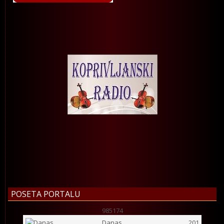
POSETA PORTALU
985174
Danas
201