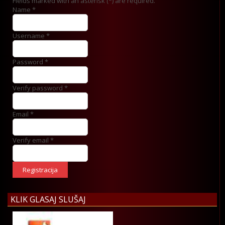
Fields marked with an asterisk (*) are required.
Name *
Username *
Password *
Verify password *
Email *
Verify email *
Registracija
KLIK GLASAJ SLUŠAJ