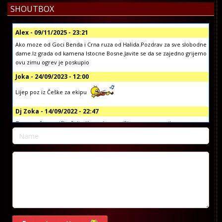
SHOUTBOX
Alex - 09/11/2025 - 23:21
Ako moze od Goci Benda i Crna ruza od Halida.Pozdrav za sve slobodne
dame.Iz grada od kamena Istocne Bosne.Javite se da se zajedno grijemo
ovu zimu ogrev je poskupio
Joka - 24/09/2023 - 12:00
Lijep poz iz Češke za ekipu
Dj Zoka - 14/09/2022 - 22:47
Za sve vaše muzičke želje ili pozdrave, pišite nam na email:
info@koprivljanskiradio.com ili na facebook stranici Koprivljanski Radio
official ili putem vibera i whatsap-a na broj: +38765/676-082
Dj Zoka - 14/09/2022 - 22:42
Poštovani
Dragan Djuric - 07/09/2022 - 09:51
Dobar dan, pozdrav reziji, zelim da narucim pjesmu za brata Gorana.
Pjesmu od Sake Polumente, tebi za rodjendan. Hvala pozdrav
History